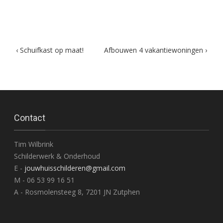
Post
‹
Schuifkast op maat!
Afbouwen 4 vakantiewoningen
›
navigation
Contact
Tim Wilbrink
Schilderwerk & Onderhoud
E -
jouwhuisschilderen@gmail.com
M - 06 53 99 16 51
A - Rosmolensteeg 8, 7201 JN Zutphen