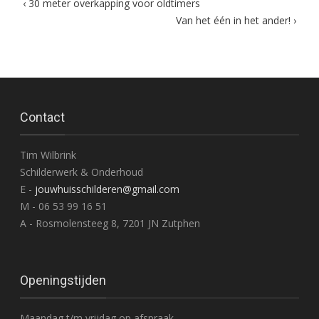
Post
‹
30 meter overkapping voor oldtimers
Van het één in het ander!
›
navigation
Contact
Tim Wilbrink
Schilderwerk & Onderhoud
E -
jouwhuisschilderen@gmail.com
M - 06 53 99 16 51
A - Rosmolensteeg 8, 7201 JN Zutphen
Openingstijden
Maandag t/m vrijdag op afspraak.