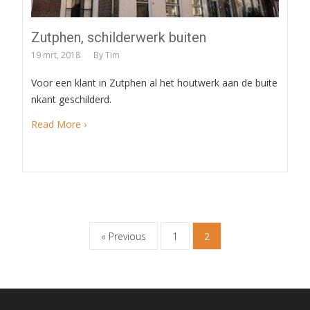
Zutphen, schilderwerk buiten
19 mrt, 2018
By
Tim
Voor een klant in Zutphen al het houtwerk aan de buite
nkant geschilderd.
Read More ›
Posts
« Previous
1
2
navigation